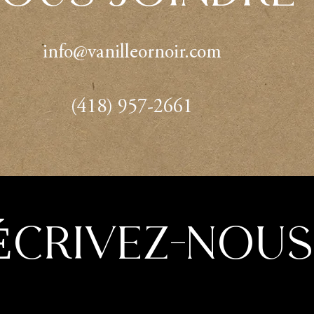
info@vanilleornoir.com
(418) 957-2661
ÉCRIVEZ-NOUS